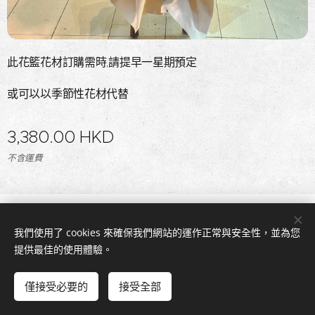
此花籃花材訂購需時,請提早一星期預定
或可以以季節性花材代替
3,380.00
HKD
不含運費
© 2026 版權所有
我們使用了 cookies 來確保我們網站的運作正常與安全性，並為您
Flowerhin.com
Cookies
提供最佳的使用體驗。
新增到購物車
僅接受必要的
接受全部