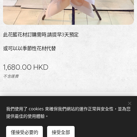
此花籃花材訂購需時,請提早3天預定
或可以以季節性花材代替
1,680.00
HKD
不含運費
© 2026 版權所有
我們使用了 cookies 來確保我們網站的運作正常與安全性，並為您
Flowerhin.com
Cookies
提供最佳的使用體驗。
新增到購物車
僅接受必要的
接受全部