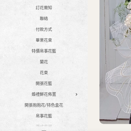
訂花需知
聯絡
付款方式
畢業花束
特價帛事花籃
蘭花
花束
開張花籃
婚禮鮮花佈置
開張抱抱花/特色盒花
帛事花籃
西式花圈