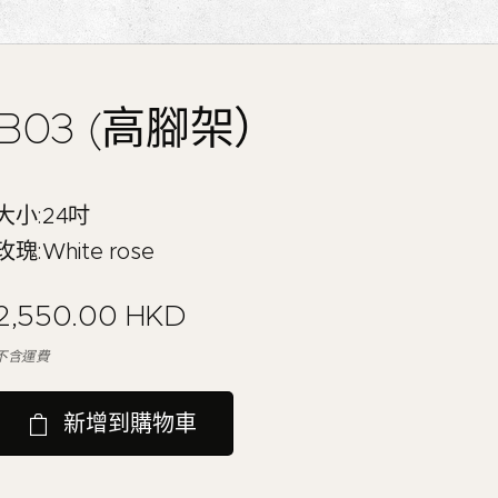
B03 (高腳架）
大小:24吋
玫瑰:White rose
2,550.00
HKD
不含運費
新增到購物車