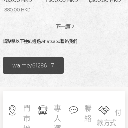
780.00
HKD
1,300.00
HKD
1,300.00
HKD
880.00
HKD
下一個
請點擊以下連結透過whatsapp聯絡我們
wa.me/61286117
門
專
聯
付
市
人
絡
款方式