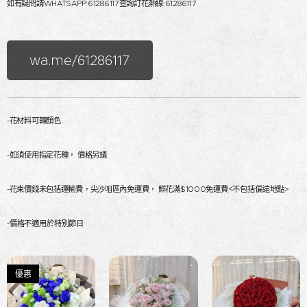
如有疑問請WHATSAPP:61286117查詢訂花熱線:61286117
wa.me/61286117
-花材料可轉顏色.
-如須使用指定花種， 價格另議.
<
-花束價錢未包括運輸費，尖沙咀區內免運費， 鮮花滿$1000免運費
不包括偏遠地點>
-價格不適用於特別節日
優惠