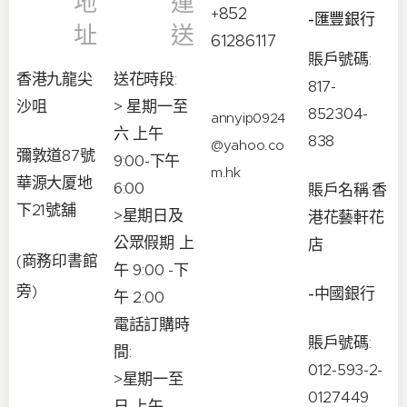
地
運
852
+
-匯豐銀行
址
送
61286117
賬戶號碼:
香港九龍尖
送花時段
:
817-
沙咀
> 星期一至
852304-
annyip0924
六 上午
838
@yahoo.co
彌敦道87號
9:00-下午
m.hk
華源大厦地
6:00
賬戶名稱:香
下21號舖
>星期日及
港花藝軒花
公眾假期 上
店
(商務印書館
午 9:00 -下
旁)
-中國銀行
午 2:00
電話訂購時
賬戶號碼:
間:
012-593-2-
>星期一至
0127449
日 上午