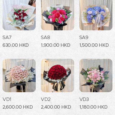
SA7
SA8
SA9
630.00
HKD
1,900.00
HKD
1,500.00
HKD
VD1
VD2
VD3
2,600.00
HKD
2,400.00
HKD
1,180.00
HKD