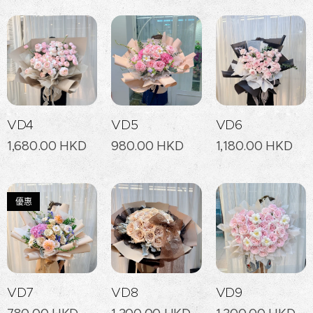
VD4
VD5
VD6
1,680.00
HKD
980.00
HKD
1,180.00
HKD
優惠
VD7
VD8
VD9