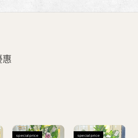
優惠
special price
special price