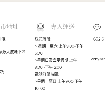
門市地址
專人運送
852 6
沙咀
送花時段
:
+
> 星期一至六 上午9:00-下午
華源大厦地下21
6:00
annyip0
>星期日及公眾假期 上午
9:00 -下午 2:00
旁)
電話訂購時間:
>星期一至日 上午9:00-下午
10: 00