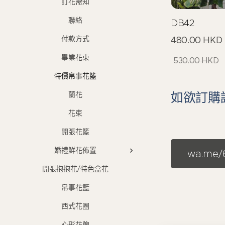
訂花需知
聯絡
DB42
付款方式
480.00
HKD
畢業花束
530.00
HKD
特價帛事花籃
如欲訂購請
蘭花
花束
開張花籃
婚禮鮮花佈置
wa.me/6
開張抱抱花/特色盒花
帛事花籃
西式花圈
心形花牌