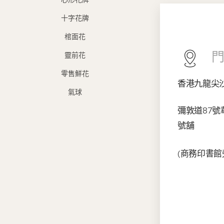
十字花牌
棺面花
靈前花
零售鮮花
香港九龍尖
氣球
彌敦道87號
號舖
(商務印書館