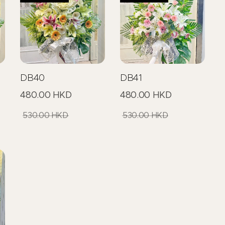
DB40
DB41
480.00
HKD
480.00
HKD
530.00
HKD
530.00
HKD