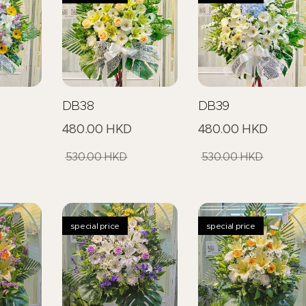
DB38
DB39
480.00
HKD
480.00
HKD
530.00
HKD
530.00
HKD
special price
special price